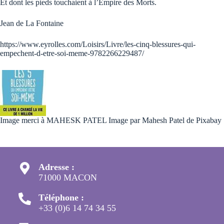
Et dont les pieds touchaient à l’Empire des Morts.
Jean de La Fontaine
https://www.eyrolles.com/Loisirs/Livre/les-cinq-blessures-qui-
empechent-d-etre-soi-meme-9782266229487/
Image merci à MAHESK PATEL Image par
Mahesh Patel
de
Pixabay
Adresse :
71000 MACON
Téléphone :
+33 (0)6 14 74 34 55