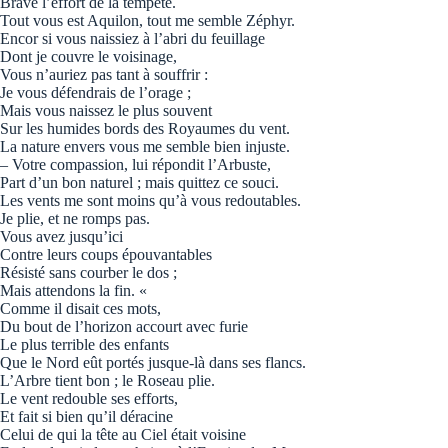
Brave l’effort de la tempête.
Tout vous est Aquilon, tout me semble Zéphyr.
Encor si vous naissiez à l’abri du feuillage
Dont je couvre le voisinage,
Vous n’auriez pas tant à souffrir :
Je vous défendrais de l’orage ;
Mais vous naissez le plus souvent
Sur les humides bords des Royaumes du vent.
La nature envers vous me semble bien injuste.
– Votre compassion, lui répondit l’Arbuste,
Part d’un bon naturel ; mais quittez ce souci.
Les vents me sont moins qu’à vous redoutables.
Je plie, et ne romps pas.
Vous avez jusqu’ici
Contre leurs coups épouvantables
Résisté sans courber le dos ;
Mais attendons la fin. «
Comme il disait ces mots,
Du bout de l’horizon accourt avec furie
Le plus terrible des enfants
Que le Nord eût portés jusque-là dans ses flancs.
L’Arbre tient bon ; le Roseau plie.
Le vent redouble ses efforts,
Et fait si bien qu’il déracine
Celui de qui la tête au Ciel était voisine