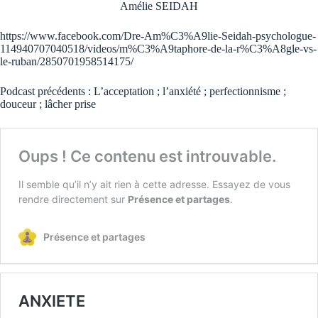
Amélie SEIDAH
https://www.facebook.com/Dre-Am%C3%A9lie-Seidah-psychologue-
114940707040518/videos/m%C3%A9taphore-de-la-r%C3%A8gle-vs-
le-ruban/2850701958514175/
Podcast précédents :
L’acceptation
;
l’anxiété
;
perfectionnisme
;
douceur
;
lâcher prise