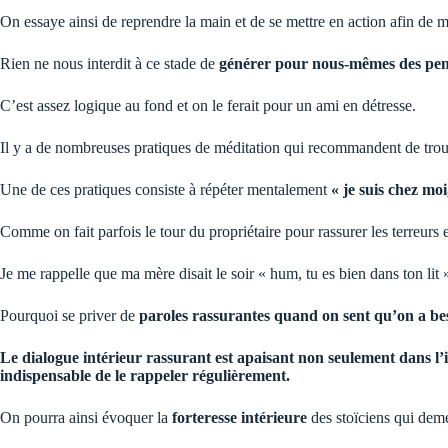
On essaye ainsi de reprendre la main et de se mettre en action afin de m
Rien ne nous interdit à ce stade de
générer pour nous-mêmes des pen
C’est assez logique au fond et on le ferait pour un ami en détresse.
Il y a de nombreuses pratiques de méditation qui recommandent de trouv
Une de ces pratiques consiste à répéter mentalement
« je suis chez moi,
Comme on fait parfois le tour du propriétaire pour rassurer les terreurs e
Je me rappelle que ma mère disait le soir « hum, tu es bien dans ton lit
Pourquoi se priver de
paroles rassurantes quand on sent qu’on a beso
Le dialogue intérieur rassurant est apaisant non seulement dans l’in
indispensable de le rappeler régulièrement.
On pourra ainsi évoquer la
forteresse intérieure
des stoïciens qui dem