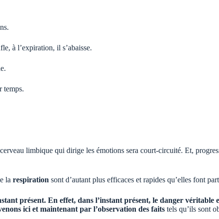
ons.
le, à l’expiration, il s’abaisse.
e.
r temps.
u cerveau limbique qui dirige les émotions sera court-circuité. Et, progr
e la
respiration
sont d’autant plus efficaces et rapides qu’elles font par
nstant présent. En effet, dans l’instant présent, le danger véritable 
nons ici et maintenant par l’observation des faits
tels qu’ils sont o