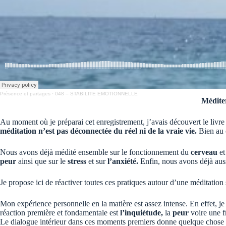
Présence et partages
·
048 – STABILITE EMOTIONNELLE
Méditer
Au moment où je préparai cet enregistrement, j’avais découvert le livre 
méditation n’est pas déconnectée du réel ni de la vraie vie.
Bien au 
Nous avons déjà médité ensemble sur le fonctionnement du
cerveau
et
peur
ainsi que sur le
stress
et sur
l’anxiété.
Enfin, nous avons déjà aus
Je propose ici de réactiver toutes ces pratiques autour d’une méditation su
Mon expérience personnelle en la matière est assez intense. En effet, je
réaction première et fondamentale est
l’inquiétude,
la
peur
voire une 
Le dialogue intérieur dans ces moments premiers donne quelque chose 