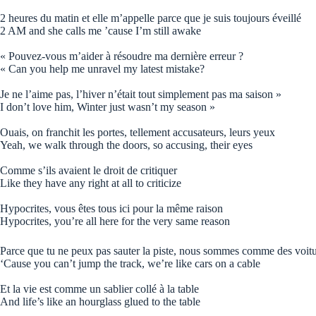
2 heures du matin et elle m’appelle parce que je suis toujours éveillé
2 AM and she calls me ’cause I’m still awake
« Pouvez-vous m’aider à résoudre ma dernière erreur ?
« Can you help me unravel my latest mistake?
Je ne l’aime pas, l’hiver n’était tout simplement pas ma saison »
I don’t love him, Winter just wasn’t my season »
Ouais, on franchit les portes, tellement accusateurs, leurs yeux
Yeah, we walk through the doors, so accusing, their eyes
Comme s’ils avaient le droit de critiquer
Like they have any right at all to criticize
Hypocrites, vous êtes tous ici pour la même raison
Hypocrites, you’re all here for the very same reason
Parce que tu ne peux pas sauter la piste, nous sommes comme des voitu
‘Cause you can’t jump the track, we’re like cars on a cable
Et la vie est comme un sablier collé à la table
And life’s like an hourglass glued to the table