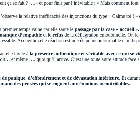
a se fait ? ….» et pour finir par l’inévitable : « Mais comment font le
j’observe la relative inefficacité des injonctions du type « Calme toi ! » 
 premier temps vaine car elle saute le
passage par la case « accueil ».
manque d’empathie
et le
refus
de la déflagration émotionnelle. Or, le r
pressible. Accueillir cette réaction est une étape incontournable et indisp
ar, elle invite à
la présence authentique et véritable avec ce qui se vi
it… et même …. quoi qu’il arrive. C’est une toute autre attitude face au
de panique, d’effondrement et de dévastation intérieure.
Et durant
tsunami des pensées qui se cognent aux émotions incontrôlables.