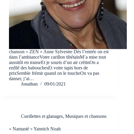
chanson « ZEN » Anne Sylvestre Dès l’entrée on est
dans l’ambianceVotre carillon tibétainM’a mise tout
aussitôt en transeEt je souris d’un air crétinOn a
enfilé des babouchesEt votre tapis hors de
prixSemble frémir quand on le toucheOn va pas
danser, j’ai…
Jonathan
09/01/2021
Cueillettes et glanages
,
Musiques et chansons
« Namasté » Yannich Noah