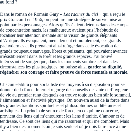
au fond ?
Dans le roman de Romain Gary «
Les racines du ciel
» qui a reçu le
prix Goncourt en 1956, on peut lire une stratégie de survie mise au
point par les personnages. Alors qu’ils étaient détenus dans des camps
de concentration nazis, les malheureux avaient pris l’habitude de
focaliser leur attention mentale sur la vision de grands éléphants
d’Afrique. Ils évoquaient, mentalement et moralement, ces grands
pachydermes et ils prenaient ainsi refuge dans cette évocation de
grands troupeaux sauvages, libres et puissants, qui pouvaient avancer
irrésistiblement dans la forêt et les grands espaces. J’ai trouvé
intéressant de songer que, dans les moments sombres et dans les
circonstances les plus tragiques, on puisse ainsi
garder sa dignité,
régénérer son courage et faire preuve de force mentale et morale
.
Chacun établira pour soi la liste des moyens à sa disposition pour se
donner de la force. Internet regorge des conseils de santé et d’hygiène
de vie au premier rang desquels on trouve toujours bien sûr le sommeil,
l’alimentation et l’activité physique. On trouvera aussi de la force dans
les grandes traditions spirituelles et philosophiques ou littéraires et
artistiques. La principale source de force, en ce qui me concerne,
provient des liens qui m’entourent : les liens d’amitié, d’amour et de
tendresse. Ce sont ces liens qui me rassurent et qui me comblent. Mais
il y a bien des moments où je suis seule et où je dois faire face à une