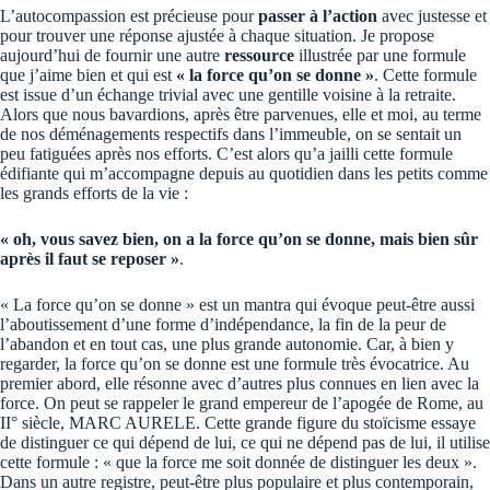
L’autocompassion est précieuse pour
passer à l’action
avec justesse et
pour trouver une réponse ajustée à chaque situation. Je propose
aujourd’hui de fournir une autre
ressource
illustrée par une formule
que j’aime bien et qui est
« la force qu’on se donne »
. Cette formule
est issue d’un échange trivial avec une gentille voisine à la retraite.
Alors que nous bavardions, après être parvenues, elle et moi, au terme
de nos déménagements respectifs dans l’immeuble, on se sentait un
peu fatiguées après nos efforts. C’est alors qu’a jailli cette formule
édifiante qui m’accompagne depuis au quotidien dans les petits comme
les grands efforts de la vie :
« oh, vous savez bien, on a la force qu’on se donne, mais bien sûr
après il faut se reposer »
.
« La force qu’on se donne » est un mantra qui évoque peut-être aussi
l’aboutissement d’une forme d’indépendance, la fin de la peur de
l’abandon et en tout cas, une plus grande autonomie. Car, à bien y
regarder, la force qu’on se donne est une formule très évocatrice. Au
premier abord, elle résonne avec d’autres plus connues en lien avec la
force. On peut se rappeler le grand empereur de l’apogée de Rome, au
II° siècle, MARC AURELE. Cette grande figure du stoïcisme essaye
de distinguer ce qui dépend de lui, ce qui ne dépend pas de lui, il utilise
cette formule : « que la force me soit donnée de distinguer les deux ».
Dans un autre registre, peut-être plus populaire et plus contemporain,