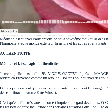
Présence et partages
·
101 – AUTHENTICITE Méditer Et Laisser Agir 20 Min.MP3
Méditer c’est cultiver l’authenticité de soi à soi-même mais aussi dans n
l’harmonie avec le monde extérieur, la nature et les autres êtres vivants.
AUTHENTICITE
Méditer et laisser agir l’authenticité
Je me rappelle dans le film
JEAN DE FLORETTE
d’après de MARCEL P
revient en Provence comme un retour au sources pour cultiver des courges
De nos jours on voit que les actrices en particulier qui ont le courage 
de se distinguer comme Kate Winslet.
C’est qu’en effet, très souvent, on est inquiet du regard des autres. E
les ressorts de cette inquiétude dans certaines situations que l’on juge 