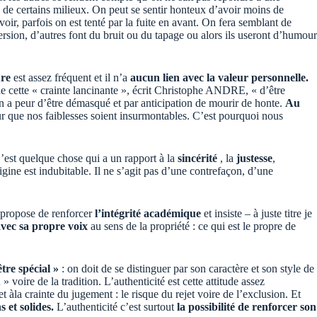
s de certains milieux. On peut se sentir honteux d’avoir moins de
avoir, parfois on est tenté par la fuite en avant. On fera semblant de
version, d’autres font du bruit ou du tapage ou alors ils useront d’humour
ure
est assez fréquent et il n’a
aucun lien avec la valeur personnelle.
 cette « crainte lancinante », écrit Christophe ANDRE, « d’être
n a peur d’être démasqué et par anticipation de mourir de honte.
Au
r que nos faiblesses soient insurmontables. C’est pourquoi nous
C’est quelque chose qui a un rapport à la
sincérité
, la
justesse
,
e est indubitable. Il ne s’agit pas d’une contrefaçon, d’une
te propose de renforcer
l’intégrité académique
et insiste – à juste titre je
vec sa propre voix
au sens de la propriété : ce qui est le propre de
être spécial »
: on doit de se distinguer par son caractère et son style de
» voire de la tradition. L’authenticité est cette attitude assez
 àla crainte du jugement : le risque du rejet voire de l’exclusion. Et
 et solides.
L’authenticité c’est surtout
la possibilité de renforcer son