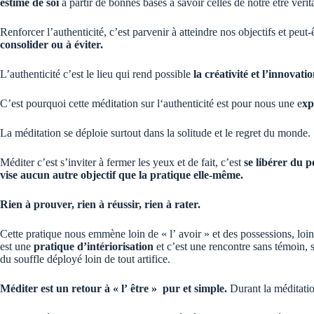
estime de soi
à partir de bonnes bases à savoir celles de notre être vérit
Renforcer l’authenticité, c’est parvenir à atteindre nos objectifs et peu
consolider ou à éviter.
L’authenticité c’est le lieu qui rend possible
la créativité et l’innovatio
C’est pourquoi cette méditation sur l‘authenticité est pour nous une e
xp
La méditation se déploie surtout dans la solitude et le regret du monde.
Méditer c’est s’inviter à fermer les yeux et de fait, c’est
se libérer du p
vise aucun autre objectif que la pratique elle-même.
Rien à prouver, rien à réussir, rien à rater.
Cette pratique nous emmène loin de « l’ avoir » et des possessions, loin d
est une
pratique d’intériorisation
et c’est une rencontre sans témoin, 
du souffle déployé loin de tout artifice.
Méditer est un retour à « l’ être » pur et simple.
Durant la méditatio