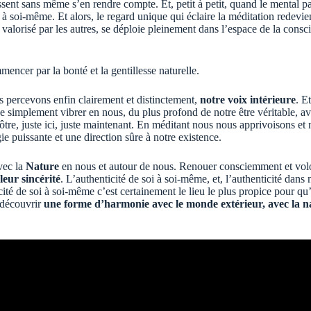
uissent sans même s’en rendre compte. Et, petit à petit, quand le mental 
à soi-même. Et alors, le regard unique qui éclaire la méditation redevie
e valorisé par les autres, se déploie pleinement dans l’espace de la consc
encer par la bonté et la gentillesse naturelle.
us percevons enfin clairement et distinctement,
notre voix intérieure
. E
que simplement vibrer en nous, du plus profond de notre être véritable, a
a nôtre, juste ici, juste maintenant. En méditant nous nous apprivoisons e
gie puissante et une direction sûre à notre existence.
vec la
Nature
en nous et autour de nous. Renouer consciemment et volon
leur sincérité
. L’authenticité de soi à soi-même, et, l’authenticité dans 
ité de soi à soi-même c’est certainement le lieu le plus propice pour q
r découvrir
une forme d’harmonie avec le monde extérieur, avec la na