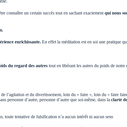
able.
t-être connaître un certain succès tout en sachant exactement
qui nous so
n.
érience enrichissante.
En effet la méditation est en soi une pratique qui
oids du regard des autres
tout en libérant les autres du poids de notre
e l’agitation et du divertissement, loin du « faire », loin du « faire fair
sans personne d’autre, personne d’autre que soi-même, dans la
clarté de
n, toute tentative de falsification n’a aucun intérêt ni aucun sens