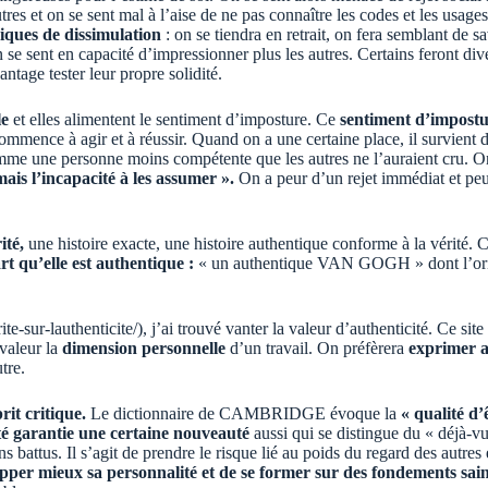
res et on se sent mal à l’aise de ne pas connaître les codes et les usage
giques de dissimulation
: on se tiendra en retrait, on fera semblant de s
on se sent en capacité d’impressionner plus les autres. Certains feront di
ntage tester leur propre solidité.
le
et elles alimentent le sentiment d’imposture. Ce
sentiment d’impost
nce à agir et à réussir. Quand on a une certaine place, il survient de
omme une personne moins compétente que les autres ne l’auraient cru. O
ais l’incapacité à les assumer ».
On a peur d’un rejet immédiat et peu
ité,
une histoire exacte, une histoire authentique conforme à la vérité. 
t qu’elle est authentique :
« un authentique VAN GOGH » dont l’origin
te-sur-lauthenticite/
), j’ai trouvé vanter la valeur d’authenticité. Ce si
valeur la
dimension personnelle
d’un travail. On préfèrera
exprimer a
tre.
prit critique.
Le dictionnaire de CAMBRIDGE évoque la
« qualité d’
té garantie une certaine nouveauté
aussi qui se distingue du « déjà-vu 
attus. Il s’agit de prendre le risque lié au poids du regard des autres et
pper mieux sa personnalité et de se former sur des fondements sains