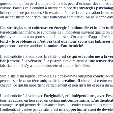
question ou qu’on perd à un jeu. On a très peur d’échouer devant les aut
culture. Parfois cela conduit à mettre en place des
stratégies psycholo
briller ou de ne pas douter. On essaiera d’attirer la conversation là où 
ou de causticité pour détourner l’attention et éviter qu’on ne vienne dava
Ces
stratégies sont coûteuses en énergie émotionnelle et intellectuel
Paradoxalementmême, le syndrome de l’imposteur survient quand on comme
découvert et mis à nu pour se que l’on est ». On a peur d’apparaître c
fond « le problème ce n’est pas tant que nous ayons des faiblesses m
proposons comme antidote
la notion d’authenticité
.
L’authenticité à à voir avec la vérité,
c’est ce qui est conforme à la vér
l’objectivité
, à la
véracité
, à la
pureté.
On dira aussi d’
une œuvre d’ar
falsification. Il n’y a aucune fausseté ni aucune infidélité.
Sur le site d’un logiciel anti-plagia (
https://www.ouriginal.com/fr/la-veri
pense – sur le
caractère unique de la création. Il
cherche à mettre en 
chacun, ce qui lui appartient véritablement et rien qu’à lui et pas à un au
L’authenticité à à voir avec
l’originalité, et l’indépendance, avec l’es
tous les autres, en lien avec un certain
anticonformisme. L’authentici
courageuse qui permet de s’avancer hors du sentier connu et des chemins b
l’authenticité vantée par ce site, c’est
une opportunité aussi de dévelo