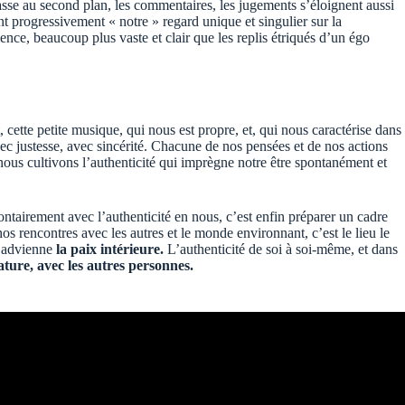
passe au second plan, les commentaires, les jugements s’éloignent aussi
nt progressivement « notre » regard unique et singulier sur la
ience, beaucoup plus vaste et clair que les replis étriqués d’un égo
t, cette petite musique, qui nous est propre, et, qui nous caractérise dans
vec justesse, avec sincérité. Chacune de nos pensées et de nos actions
t nous cultivons l’authenticité qui imprègne notre être spontanément et
tairement avec l’authenticité en nous, c’est enfin préparer un cadre
nos rencontres avec les autres et le monde environnant, c’est le lieu le
u’advienne
la paix intérieure.
L’authenticité de soi à soi-même, et dans
ture, avec les autres personnes.